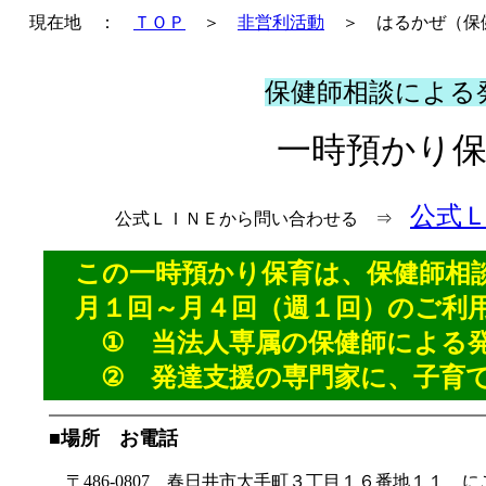
現在地 ：
ＴＯＰ
＞
非営利活動
＞ はるかぜ（保健
保健師相談による
一時預かり
公式
公式ＬＩＮＥから問い合わせる ⇒
この一時預かり保育は、保健師相
月１回～月４回（週１回）のご利用
① 当法人専属の保健師による発
② 発達支援の専門家に、子育て
■場所 お電話
〒486-0807 春日井市大手町３丁目１６番地１１ 